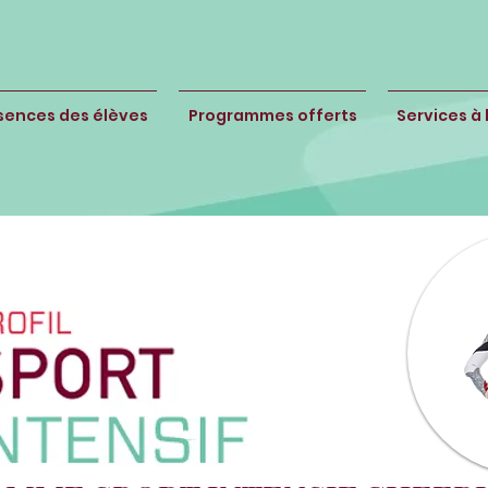
sences des élèves
Programmes offerts
Services à 